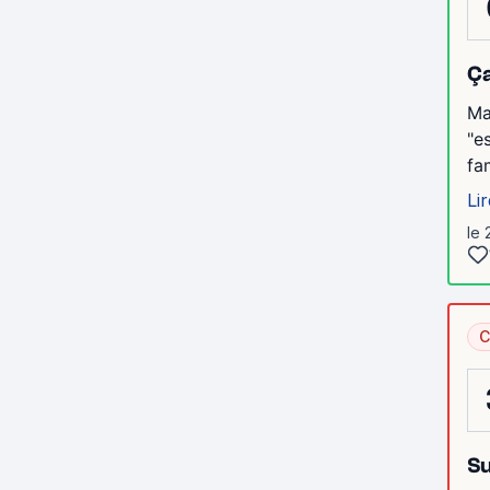
Ça
Ma
"e
fa
Lir
le 
C
Su