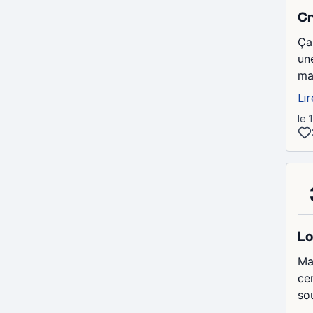
Cr
Ça
un
mai
Lir
le 
Lo
Ma
cer
so