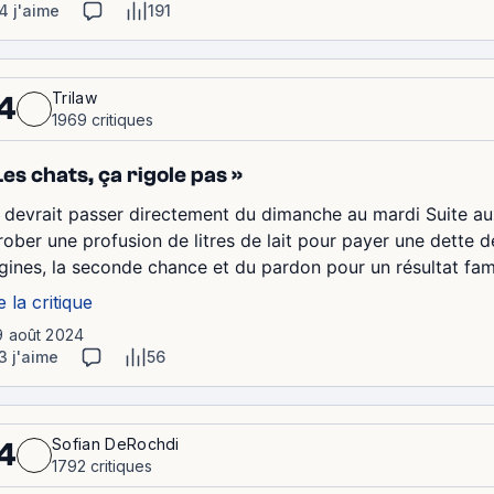
4 j'aime
191
Trilaw
4
1969 critiques
Les chats, ça rigole pas »
 devrait passer directement du dimanche au mardi Suite aux 
ober une profusion de litres de lait pour payer une dette de 
igines, la seconde chance et du pardon pour un résultat famil
e la critique
9 août 2024
3 j'aime
56
Sofian DeRochdi
4
1792 critiques