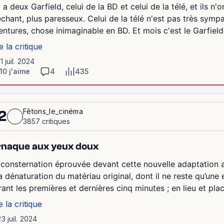
y a deux Garfield, celui de la BD et celui de la télé, et ils n'
chant, plus paresseux. Celui de la télé n'est pas très sympa
entures, chose inimaginable en BD. Et mois c'est le Garfield 
e la critique
11 juil. 2024
10 j'aime
4
435
Fêtons_le_cinéma
2
3857 critiques
naque aux yeux doux
 consternation éprouvée devant cette nouvelle adaptation a
la dénaturation du matériau original, dont il ne reste qu’une
ant les premières et dernières cinq minutes ; en lieu et plac
e la critique
23 juil. 2024