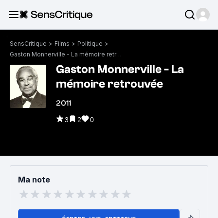
SensCritique
>
Films
>
Politique
>
Gaston Monnerville - La mémoire retrouvée
Gaston Monnerville - La
mémoire retrouvée
2011
3
2
0
Ma note