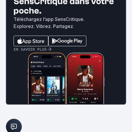
SensCritique dans votre
poche.
Téléchargez l’app SensCritique.
Explorez. Vibrez. Partagez.
EN SAVOIR PLUS