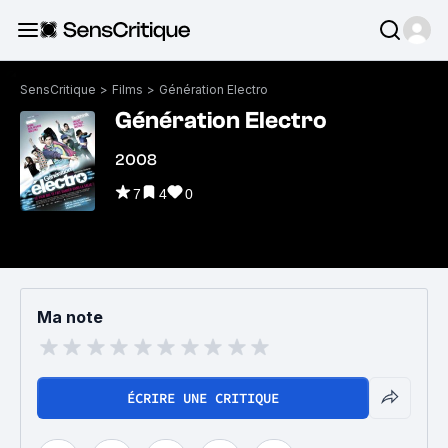
SensCritique
>
Films
>
Génération Electro
Génération Electro
2008
7
4
0
Ma note
ÉCRIRE UNE CRITIQUE