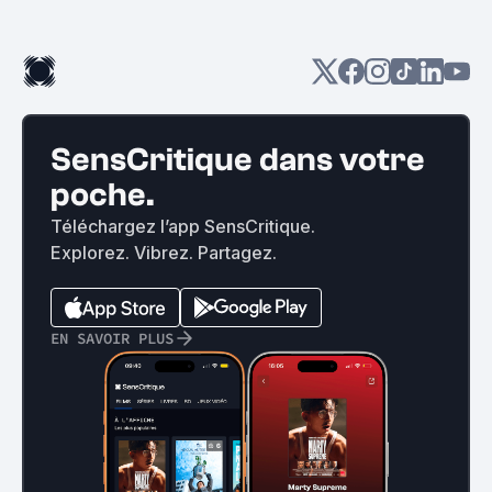
SensCritique dans votre
poche.
Téléchargez l’app SensCritique.
Explorez. Vibrez. Partagez.
EN SAVOIR PLUS