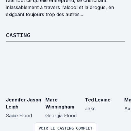
rate tout ce qu'elle entreprend, se cherchant
inlassablement à travers l'alcool et la drogue, en
exigeant toujours trop des autres...
CASTING
Jennifer Jason 
Mare 
Ted Levine
Ma
Leigh
Winningham
Jake
Ax
Sadie Flood
Georgia Flood
VOIR LE CASTING COMPLET