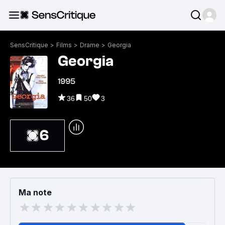
SensCritique
>
Films
>
Drame
>
Georgia
Georgia
1995
36
50
3
6
Ma note