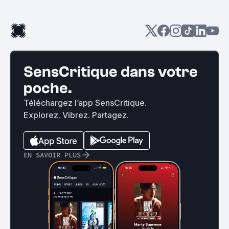
SensCritique dans votre
poche.
Téléchargez l’app SensCritique.
Explorez. Vibrez. Partagez.
EN SAVOIR PLUS