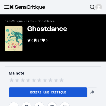
SensCritique
>
Films
>
Ghostdance
Ghostdance
0
12
0
Ma note
ÉCRIRE UNE CRITIQUE