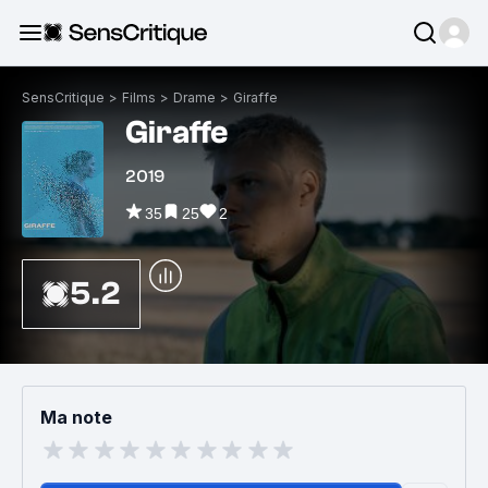
SensCritique
>
Films
>
Drame
>
Giraffe
Giraffe
2019
35
25
2
5.2
Ma note