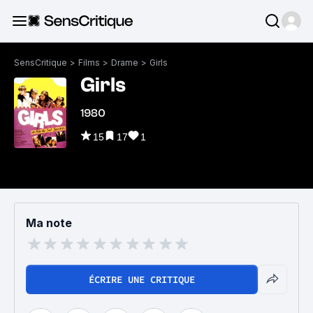
SensCritique
>
Films
>
Drame
>
Girls
Girls
1980
15
17
1
Ma note
ÉCRIRE UNE CRITIQUE