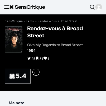
SensCritique
>
Films
>
Rendez-vous à Broad Street
Rendez-vous à Broad
Street
Give My Regards to Broad Street
1984
25
31
1
5.4
Ma note