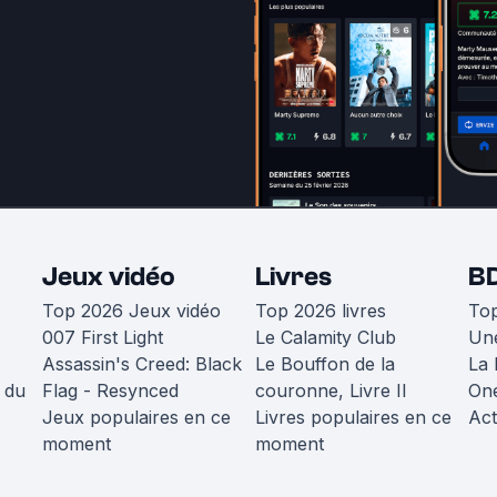
Jeux vidéo
Livres
B
Top 2026 Jeux vidéo
Top 2026 livres
To
007 First Light
Le Calamity Club
Une
Assassin's Creed: Black
Le Bouffon de la
La 
 du
Flag - Resynced
couronne, Livre II
One
Jeux populaires en ce
Livres populaires en ce
Act
moment
moment