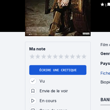
1
Film
Ma note
Genr
Pays
ÉCRIRE UNE CRITIQUE
Fich
Vu
Biop
Envie de le voir
BAN
En cours