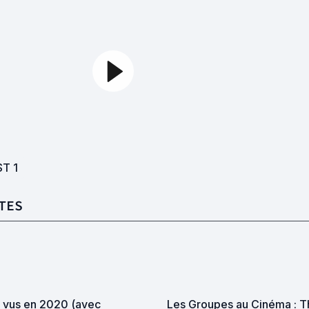
ST
1
TES
s vus en 2020 (avec
Les Groupes au Cinéma : T