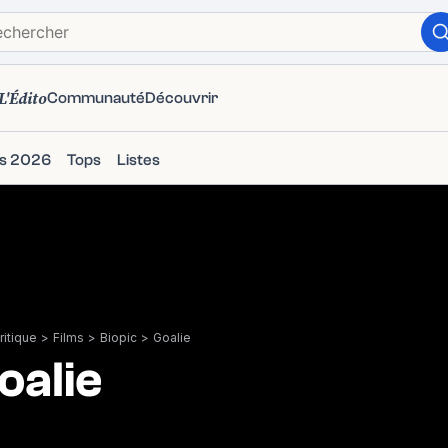
L'Édito
Communauté
Découvrir
ms 2026
Tops
Listes
itique
>
Films
>
Biopic
>
Goalie
oalie