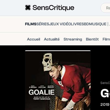
FILMS
SÉRIES
JEUX VIDÉO
LIVRES
BD
MUSIQUE
Accueil
Actualité
Streaming
Bientôt
Fil
SensCr
G
2019