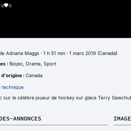
0
0
de
Adriana Maggs
· 1 h 51 min
· 1 mars 2019 (Canada)
es :
Biopic
,
Drame
,
Sport
 d'origine :
Canada
e technique
ic sur le célèbre joueur de hockey sur glace Terry Sawchu
DES-ANNONCES
IMAGE