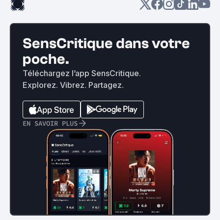
SensCritique dans votre
poche.
Téléchargez l’app SensCritique.
Explorez. Vibrez. Partagez.
EN SAVOIR PLUS