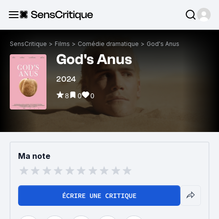
SensCritique
>
Films
>
Comédie dramatique
>
God's Anus
God's Anus
2024
8
0
0
Ma note
ÉCRIRE UNE CRITIQUE