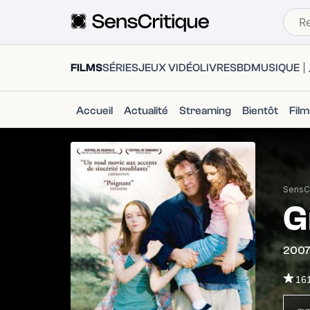
FILMS
SÉRIES
JEUX VIDÉO
LIVRES
BD
MUSIQUE
Accueil
Actualité
Streaming
Bientôt
Fil
SensCr
G
200
16