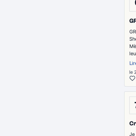
G
GR
Sh
Mè
leu
Lir
le 
Cr
Je