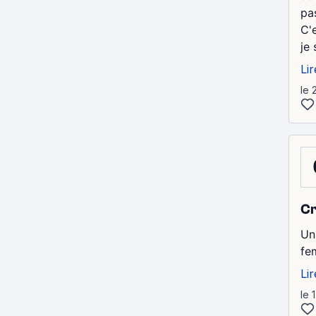
pas
C'
je 
Lir
le 
Cr
Un
fe
Lir
le 1