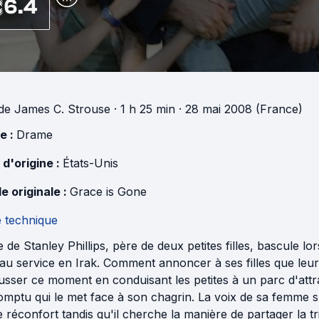
6.4
de
James C. Strouse
· 1 h 25 min
· 28 mai 2008 (France)
e :
Drame
 d'origine :
États-Unis
e originale :
Grace is Gone
e technique
e de Stanley Phillips, père de deux petites filles, bascule 
au service en Irak. Comment annoncer à ses filles que leur 
usser ce moment en conduisant les petites à un parc d'attr
omptu qui le met face à son chagrin. La voix de sa femme s
e réconfort tandis qu'il cherche la manière de partager la tri