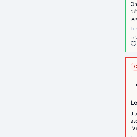
On
dé
se
Lir
le 
C
Le
J'
as
l'