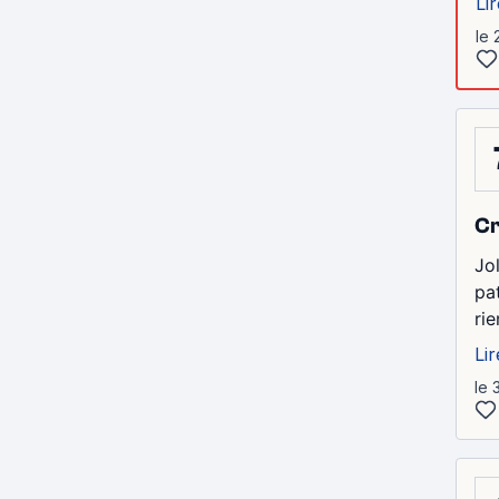
Lir
le 
Cr
Jo
pat
ri
Lir
le 