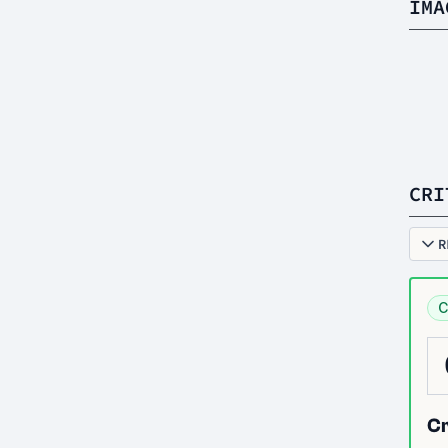
IMA
CRI
R
C
Cr