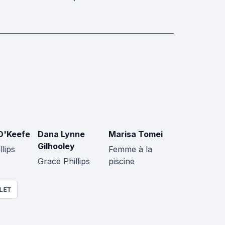
O'Keefe
Dana Lynne
Marisa Tomei
Gilhooley
llips
Femme à la
Grace Phillips
piscine
LET