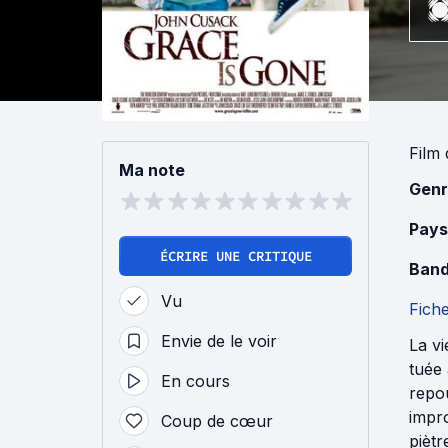
Film
Ma note
Genr
Pays
ÉCRIRE UNE CRITIQUE
Band
Vu
Fich
Envie de le voir
La vi
tuée 
En cours
repo
impr
Coup de cœur
piètr