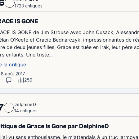
6
1723 critiques
RACE IS GONE
ACE IS GONE de Jim Strouse avec John Cusack, Alessandro 
élan O'Keefe et Gracie Bednarczyk, impressionnantes de ré
re de deux jeunes filles, Grace est tuée en Irak, leur père 
rs enfants. Une triste...
e la critique
28 août 2017
259
DelphineD
7
34 critiques
itique de Grace Is Gone par DelphineD
 l'ai vu sans enthousiasme, je m'attendais à un truc larmoya