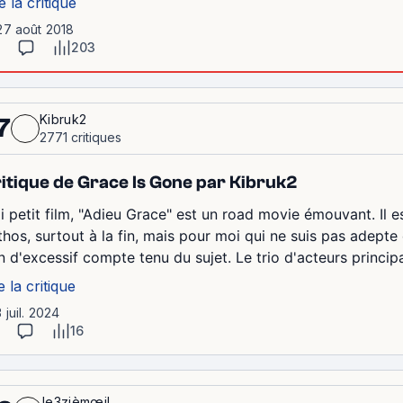
e la critique
27 août 2018
203
Kibruk2
7
2771 critiques
itique de Grace Is Gone par Kibruk2
li petit film, "Adieu Grace" est un road movie émouvant. Il 
hos, surtout à la fin, mais pour moi qui ne suis pas adepte d
en d'excessif compte tenu du sujet. Le trio d'acteurs princip
e la critique
3 juil. 2024
16
le3zièmœil