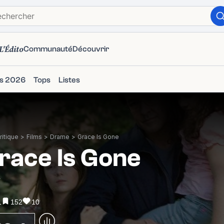
L'Édito
Communauté
Découvrir
ms 2026
Tops
Listes
itique
>
Films
>
Drame
>
Grace Is Gone
race Is Gone
7
1
152
10