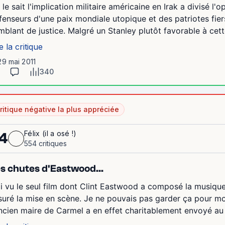
 le sait l'implication militaire américaine en Irak a divisé l'
fenseurs d'une paix mondiale utopique et des patriotes fie
mblant de justice. Malgré un Stanley plutôt favorable à cett
e la critique
29 mai 2011
340
ritique négative la plus appréciée
Félix (il a osé !)
4
554 critiques
s chutes d'Eastwood...
ai vu le seul film dont Clint Eastwood a composé la musique 
suré la mise en scène. Je ne pouvais pas garder ça pour moi 
ancien maire de Carmel a en effet charitablement envoyé au