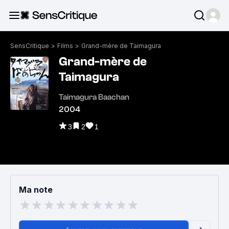
SensCritique
>
Films
>
Grand-mère de Taimagura
Grand-mère de
Taimagura
Taimagura Baachan
2004
3
2
1
Ma note