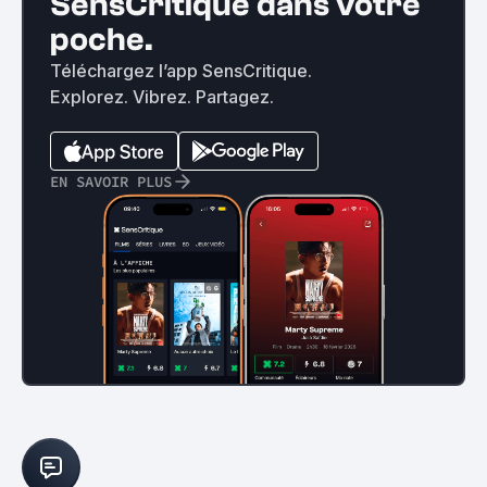
SensCritique dans votre
poche.
Téléchargez l’app SensCritique.
Explorez. Vibrez. Partagez.
EN SAVOIR PLUS