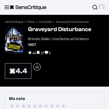
SensCritique
>
Films
>
Comédie
>
Graveyard Disturbance
Graveyard Disturbance
Brivido Giallo : Una Notte al Cimitero
1987
40
37
5
4.4
Ma note