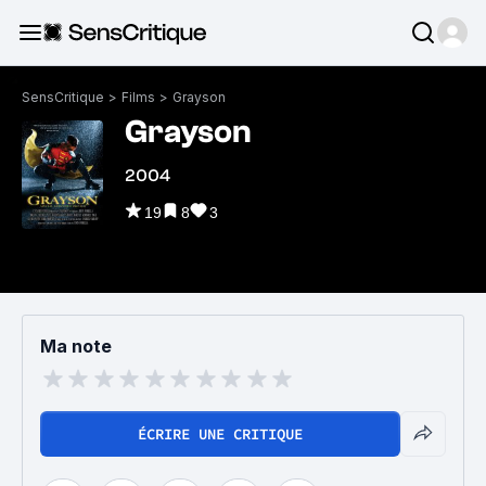
SensCritique
>
Films
>
Grayson
Grayson
2004
19
8
3
Ma note
ÉCRIRE UNE CRITIQUE