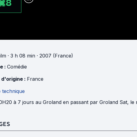
8
ilm
· 3 h 08 min
· 2007 (France)
e :
Comédie
 d'origine :
France
e technique
H20 à 7 jours au Groland en passant par Groland Sat, le m
GES