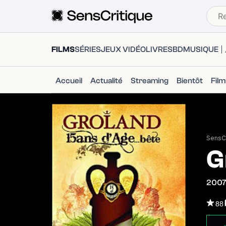
FILMS
SÉRIES
JEUX VIDÉO
LIVRES
BD
MUSIQUE
Accueil
Actualité
Streaming
Bientôt
Fil
SensCr
G
200
88