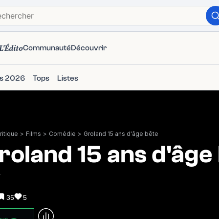
L'Édito
Communauté
Découvrir
ms 2026
Tops
Listes
itique
>
Films
>
Comédie
>
Groland 15 ans d'âge bête
roland 15 ans d'âge
7
35
5