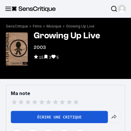
SensCritique
>
Films
>
Musique
>
Growing Up Live
Growing Up Live
2003
15
3
5
Ma note
ÉCRIRE UNE CRITIQUE