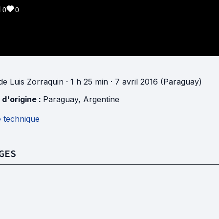
0
0
de
Luis Zorraquin
· 1 h 25 min
· 7 avril 2016 (Paraguay)
 d'origine :
Paraguay
,
Argentine
e technique
GES