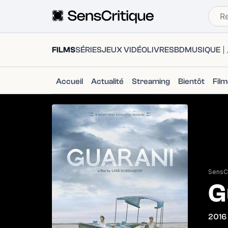
FILMS
SÉRIES
JEUX VIDÉO
LIVRES
BD
MUSIQUE
Accueil
Actualité
Streaming
Bientôt
Fil
SensCr
G
2016