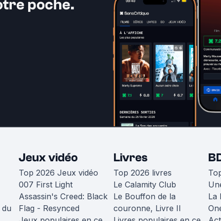
otre poche.
Jeux vidéo
Livres
B
Top 2026 Jeux vidéo
Top 2026 livres
To
007 First Light
Le Calamity Club
Une
Assassin's Creed: Black
Le Bouffon de la
La 
 du
Flag - Resynced
couronne, Livre II
One
Jeux populaires en ce
Livres populaires en ce
Act