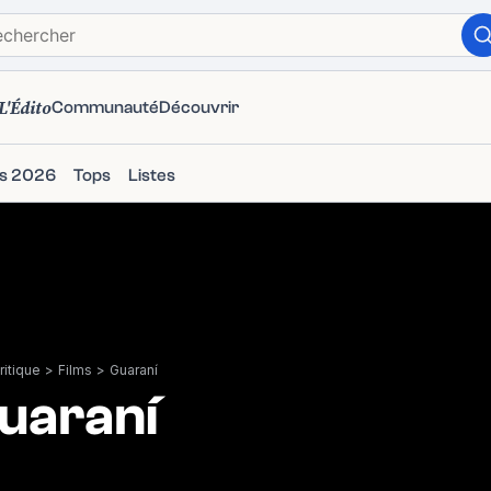
L'Édito
Communauté
Découvrir
ms 2026
Tops
Listes
itique
>
Films
>
Guaraní
uaraní