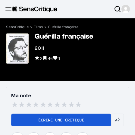
SensCritique
>
Films
>
Guérilla française
Guérilla française
2011
2
46
1
Ma note
ÉCRIRE UNE CRITIQUE