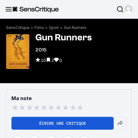
SensCritique
>
Films
>
Sport
>
Gun Runners
Gun Runners
2015
10
2
0
Ma note
ÉCRIRE UNE CRITIQUE