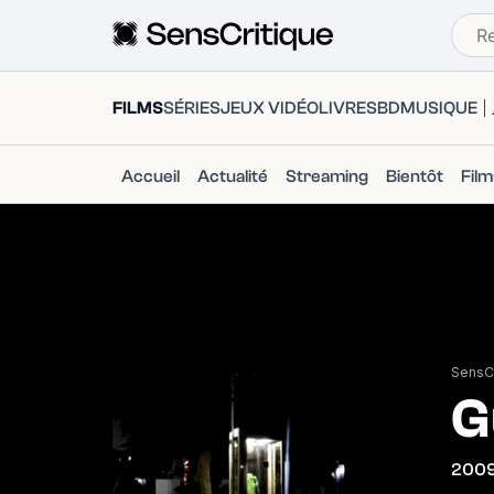
FILMS
SÉRIES
JEUX VIDÉO
LIVRES
BD
MUSIQUE
Accueil
Actualité
Streaming
Bientôt
Fil
SensCr
G
200