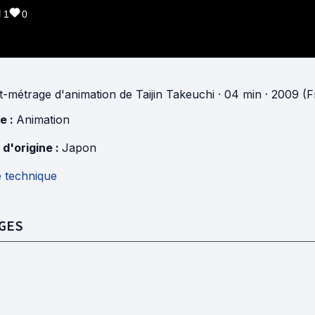
1
0
t-métrage d'animation
de
Taijin Takeuchi
· 04 min
· 2009 (F
e :
Animation
 d'origine :
Japon
e technique
GES