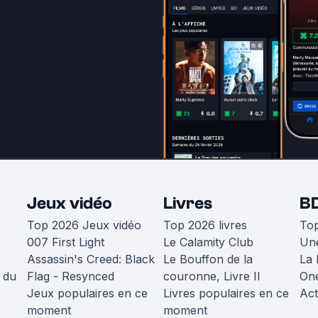
Jeux vidéo
Livres
B
Top 2026 Jeux vidéo
Top 2026 livres
To
007 First Light
Le Calamity Club
Une
Assassin's Creed: Black
Le Bouffon de la
La 
 du
Flag - Resynced
couronne, Livre II
One
Jeux populaires en ce
Livres populaires en ce
Act
moment
moment