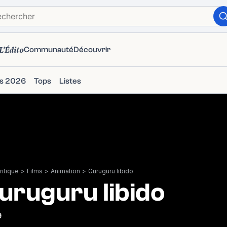
L'Édito
Communauté
Découvrir
ms 2026
Tops
Listes
itique
>
Films
>
Animation
>
Guruguru libido
uruguru libido
9