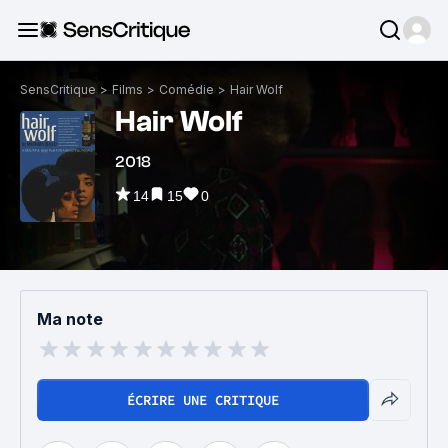
SensCritique
>
Films
>
Comédie
>
Hair Wolf
Hair Wolf
2018
14
15
0
Ma note
ÉCRIRE UNE CRITIQUE