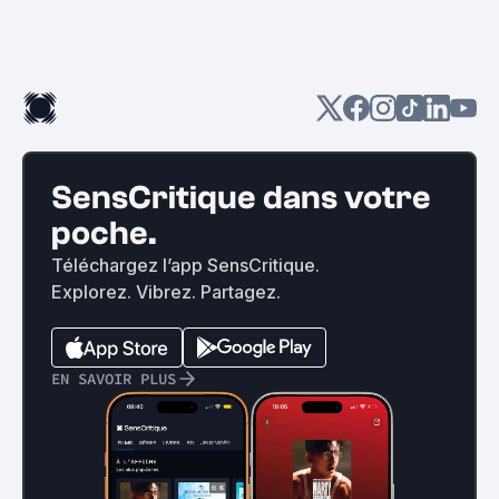
SensCritique dans votre
poche.
Téléchargez l’app SensCritique.
Explorez. Vibrez. Partagez.
EN SAVOIR PLUS