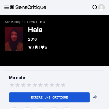
SensCritique
>
Films
>
Hala
Hala
2016
3
1
0
Ma note
ÉCRIRE UNE CRITIQUE