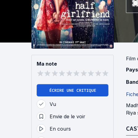
Film
Ma note
Pays
Band
ÉCRIRE UNE CRITIQUE
Fich
Vu
Madha
Riya 
Envie de le voir
CAS
En cours