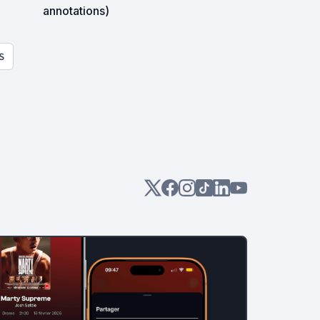
annotations)
S