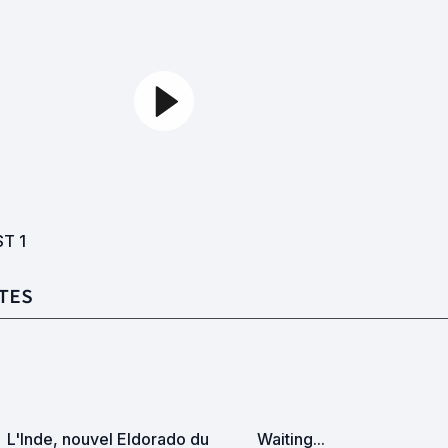
ST
1
TES
L'Inde, nouvel Eldorado du
Waiting...