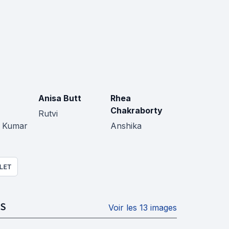
Anisa Butt
Rhea
Chakraborty
Rutvi
h Kumar
Anshika
LET
S
Voir les 13 images