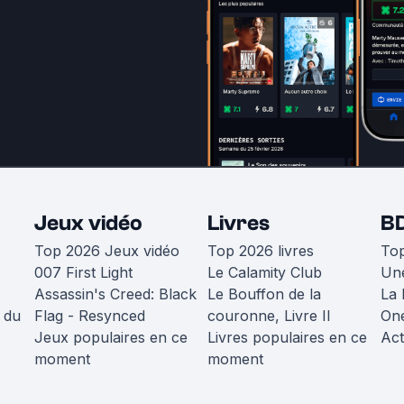
Jeux vidéo
Livres
B
Top 2026 Jeux vidéo
Top 2026 livres
To
007 First Light
Le Calamity Club
Une
Assassin's Creed: Black
Le Bouffon de la
La 
 du
Flag - Resynced
couronne, Livre II
One
Jeux populaires en ce
Livres populaires en ce
Act
moment
moment