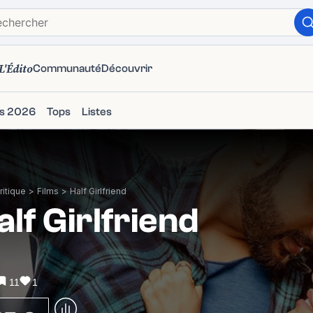
L'Édito
Communauté
Découvrir
ms 2026
Tops
Listes
itique
>
Films
>
Half Girlfriend
alf Girlfriend
11
1