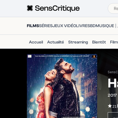
FILMS
SÉRIES
JEUX VIDÉO
LIVRES
BD
MUSIQUE
Accueil
Actualité
Streaming
Bientôt
Fil
SensCr
H
2017
21