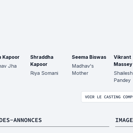
n Kapoor
Shraddha
Seema Biswas
Vikrant
Kapoor
Massey
av Jha
Madhav's
Riya Somani
Mother
Shailes
Pandey
VOIR LE CASTING COMP
DES-ANNONCES
IMAGE