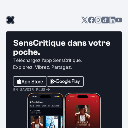
SensCritique dans votre
poche.
Téléchargez l’app SensCritique.
Explorez. Vibrez. Partagez.
EN SAVOIR PLUS