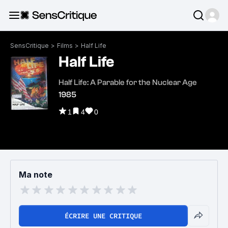
SensCritique
>
Films
>
Half Life
Half Life
Half Life: A Parable for the Nuclear Age
1985
1
4
0
Ma note
ÉCRIRE UNE CRITIQUE