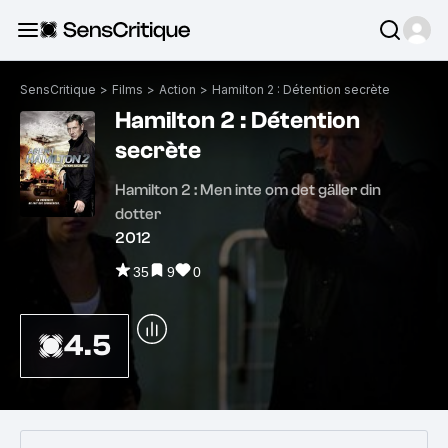
SensCritique
>
Films
>
Action
>
Hamilton 2 : Détention secrète
Hamilton 2 : Détention
secrète
Hamilton 2 : Men inte om det gäller din
dotter
2012
35
9
0
4.5