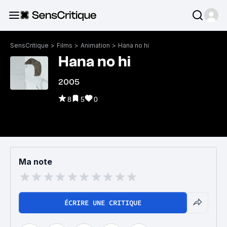
SensCritique
>
Films
>
Animation
>
Hana no hi
Hana no hi
2005
8
5
0
Ma note
ÉCRIRE UNE CRITIQUE