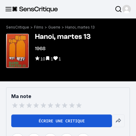
SensCritique
>
Films
>
Guerre
>
Hanoi, martes 13
Hanoi, martes 13
1968
10
1
1
Ma note
ÉCRIRE UNE CRITIQUE