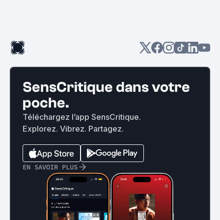
SensCritique dans votre
poche.
Téléchargez l’app SensCritique.
Explorez. Vibrez. Partagez.
EN SAVOIR PLUS