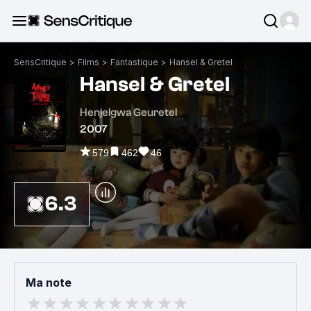
SensCritique
>
Films
>
Fantastique
>
Hansel & Gretel
Hansel & Gretel
Henjelgwa Geuretel
2007
579
462
46
6.3
Ma note