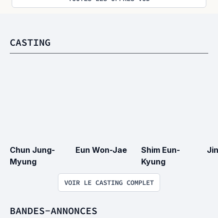
CASTING
Chun Jung-
Eun Won-Jae
Shim Eun-
Ji
Myung
Kyung
VOIR LE CASTING COMPLET
BANDES-ANNONCES