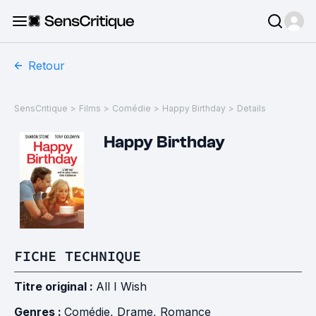
Retour
SensCritique
>
Films
>
Comédie
>
Happy Birthday
>
Details
Happy Birthday
FICHE TECHNIQUE
Titre original :
All I Wish
Genres :
Comédie
,
Drame
,
Romance