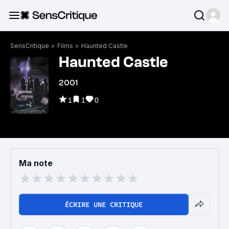
SensCritique
>
Films
>
Haunted Castle
Haunted Castle
2001
1
1
0
Ma note
ÉCRIRE UNE CRITIQUE