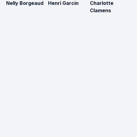
Nelly Borgeaud
Henri Garcin
Charlotte
Th
Clamens