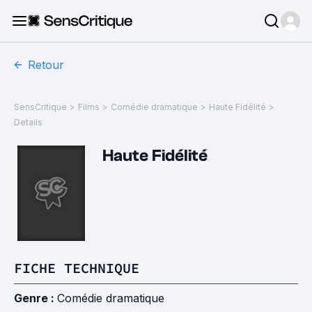
Retour
SensCritique
>
Films
>
Comédie dramatique
>
Haute Fidélité
>
Details
Haute Fidélité
FICHE TECHNIQUE
Genre :
Comédie dramatique