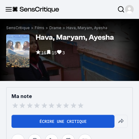
SensCritique
>
Films
>
Drame
>
Hava, Maryam, Ayesha
Hava, Maryam, Ayesha
16
15
3
Ma note
ÉCRIRE UNE CRITIQUE