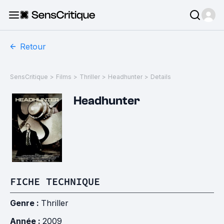
Retour
SensCritique
>
Films
>
Thriller
>
Headhunter
>
Details
Headhunter
FICHE TECHNIQUE
Genre :
Thriller
Année :
2009