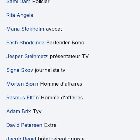
Sami Darr
Policier
Rita Angela
Maria Stokholm
avocat
Fash Shodeinde
Bartender Bobo
Jesper Steinmetz
présentateur TV
Signe Skov
journaliste tv
Morten Bjørn
Homme d'affaires
Rasmus Elton
Homme d'affaires
Adam Brix
Tyv
David Petersen
Extra
Jacob Regel
hôtel réceptionniste