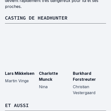
devient rapidement très dangereux pour lui et ses
proches.
CASTING DE HEADHUNTER
Lars Mikkelsen
Charlotte
Burkhard
S
Munck
Forstreuter
S
Martin Vinge
Nina
Christian
Ve
Vestergaard
st
ET AUSSI