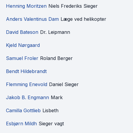
Henning Moritzen
Niels Frederiks Sieger
Anders Valentinus Dam
Læge ved helikopter
David Bateson
Dr. Leipmann
Kjeld Nørgaard
Samuel Froler
Roland Berger
Bendt Hildebrandt
Flemming Enevold
Daniel Sieger
Jakob B. Engmann
Mark
Camilla Gottlieb
Lisbeth
Esbjørn Mildh
Sieger vagt