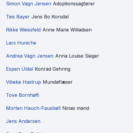
Simon Vagn Jensen
Adoptionssagfører
Teis Bayer
Jens Bo Korsdal
Rikke Weissfeld
Anne Marie Willadsen
Lars Huniche
Andrea Vagn Jensen
Anna Louise Sieger
Espen Uldal
Konrad Gehring
Vibeke Hastrup
Mundaflæser
Tove Bornhøft
Morten Hauch-Fausbøll
Ninas mand
Jens Andersen