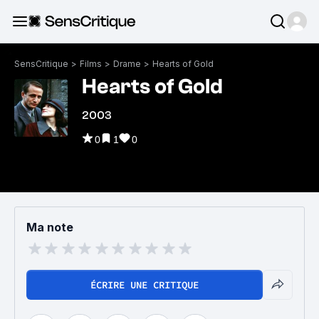
SensCritique
>
Films
>
Drame
>
Hearts of Gold
Hearts of Gold
2003
0
1
0
Ma note
ÉCRIRE UNE CRITIQUE