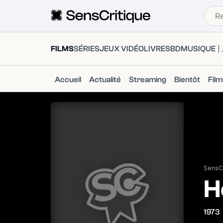
FILMS
SÉRIES
JEUX VIDÉO
LIVRES
BD
MUSIQUE
Accueil
Actualité
Streaming
Bientôt
Fil
SensCr
H
1973