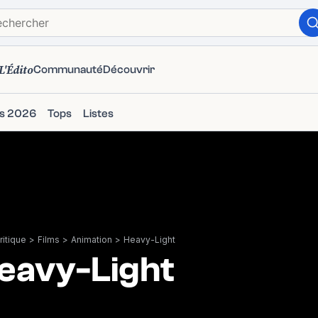
L'Édito
Communauté
Découvrir
ms 2026
Tops
Listes
itique
>
Films
>
Animation
>
Heavy-Light
eavy-Light