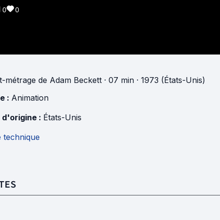
0
0
t-métrage
de
Adam Beckett
· 07 min
· 1973 (États-Unis)
e :
Animation
 d'origine :
États-Unis
e technique
TES