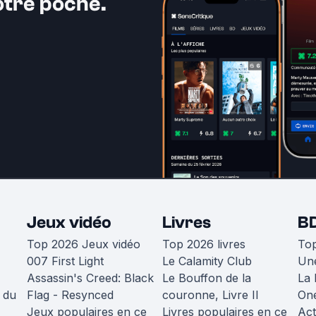
otre poche.
Jeux vidéo
Livres
B
Top 2026 Jeux vidéo
Top 2026 livres
To
007 First Light
Le Calamity Club
Une
Assassin's Creed: Black
Le Bouffon de la
La 
 du
Flag - Resynced
couronne, Livre II
One
Jeux populaires en ce
Livres populaires en ce
Act