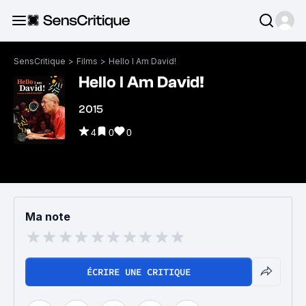
SensCritique
>
Films
>
Hello I Am David!
Hello I Am David!
2015
4
0
0
Ma note
ÉCRIRE UNE CRITIQUE