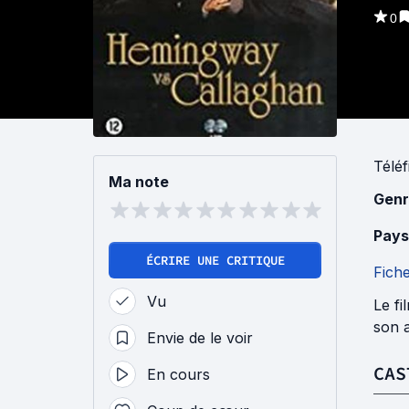
0
Téléf
Ma note
Genr
Pays
ÉCRIRE UNE CRITIQUE
Fich
Vu
Le fi
son a
Envie de le voir
CAS
En cours