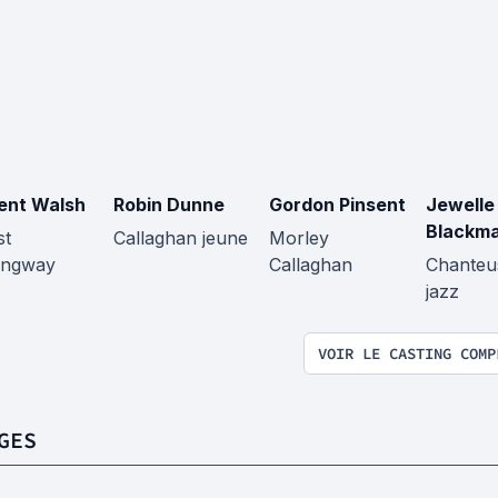
ent Walsh
Robin Dunne
Gordon Pinsent
Jewelle
Blackm
st
Callaghan jeune
Morley
ingway
Callaghan
Chanteu
jazz
VOIR LE CASTING COMP
GES