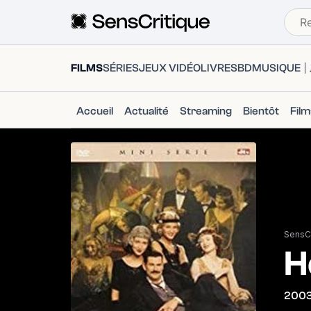
FILMS
SÉRIES
JEUX VIDÉO
LIVRES
BD
MUSIQUE
Accueil
Actualité
Streaming
Bientôt
Fil
SensCr
H
200