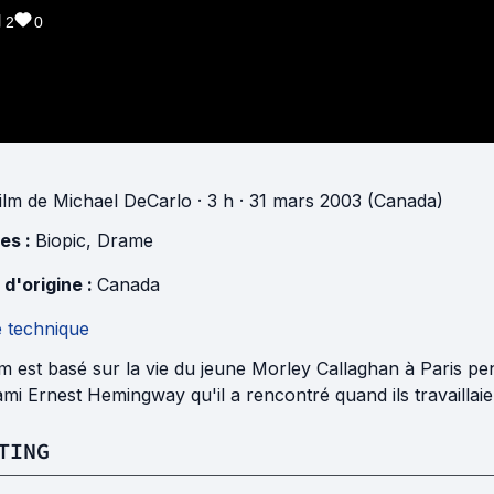
2
0
ilm
de
Michael DeCarlo
· 3 h
· 31 mars 2003 (Canada)
es :
Biopic
,
Drame
 d'origine :
Canada
e technique
lm est basé sur la vie du jeune Morley Callaghan à Paris pe
mi Ernest Hemingway qu'il a rencontré quand ils travaillaie
TING