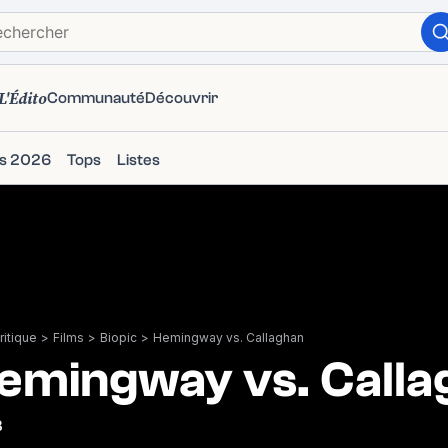
L'Édito
Communauté
Découvrir
ms 2026
Tops
Listes
itique
>
Films
>
Biopic
>
Hemingway vs. Callaghan
emingway vs. Calla
3