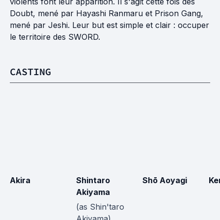
violents font leur apparition. Il s'agit cette fois des
Doubt, mené par Hayashi Ranmaru et Prison Gang,
mené par Jeshi. Leur but est simple et clair : occuper
le territoire des SWORD.
CASTING
Akira
Shintaro 
Shō Aoyagi
Ke
Akiyama
(as Shin'taro 
Akiyama)