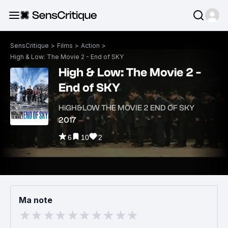
SensCritique
>
Films
>
Action
>
High & Low: The Movie 2 - End of SKY
High & Low: The Movie 2 -
End of SKY
HiGH&LOW THE MOVIE 2 END OF SKY
2017
6
10
2
Ma note