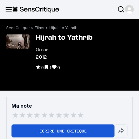
SensCritique
>
Films
>
Hijrah to Yathrib
Hijrah to Yathrib
Omar
2012
0
1
0
Ma note
ÉCRIRE UNE CRITIQUE