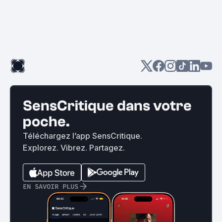
SensCritique dans votre
poche.
Téléchargez l’app SensCritique.
Explorez. Vibrez. Partagez.
EN SAVOIR PLUS