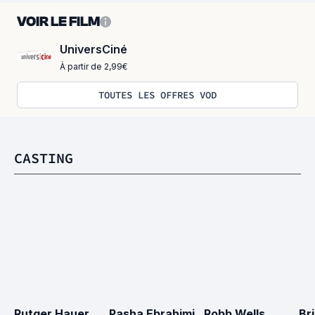
VOIR LE FILM
UniversCiné
À partir de 2,99€
TOUTES LES OFFRES VOD
CASTING
Rutger Hauer
Pasha Ebrahimi
Robb Wells
Br