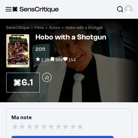
SensCritique
>
Films
>
Action
>
Hobo with a Shotgun
Hobo with a Shotgun
2011
2.2K
984
154
6.1
Ma note