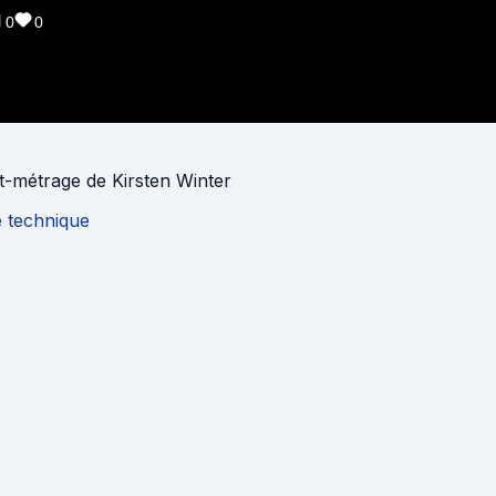
0
0
t-métrage
de
Kirsten Winter
e technique