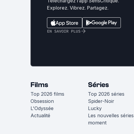
Téléchargez l’app SensCritique.
Explorez. Vibrez. Partagez.
EN SAVOIR PLUS
Films
Séries
Top 2026 films
Top 2026 séries
Obsession
Spider-Noir
L'Odyssée
Lucky
Actualité
Les nouvelles séries
moment