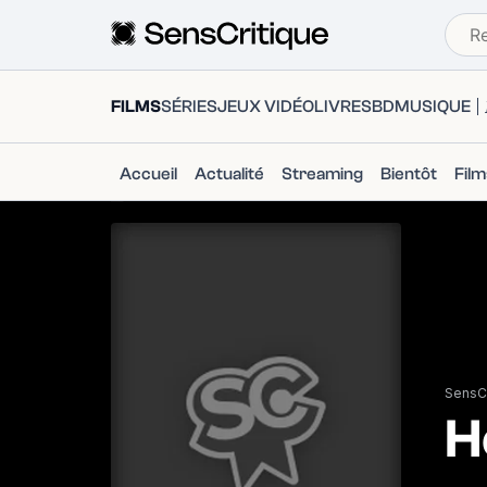
FILMS
SÉRIES
JEUX VIDÉO
LIVRES
BD
MUSIQUE
Accueil
Actualité
Streaming
Bientôt
Fil
SensCr
H