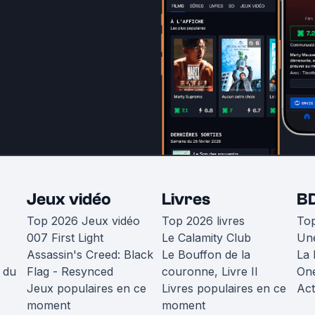
Jeux vidéo
Livres
B
Top 2026 Jeux vidéo
Top 2026 livres
To
007 First Light
Le Calamity Club
Une
Assassin's Creed: Black
Le Bouffon de la
La 
 du
Flag - Resynced
couronne, Livre II
One
Jeux populaires en ce
Livres populaires en ce
Act
moment
moment