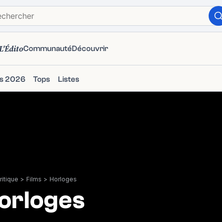
L'Édito
Communauté
Découvrir
ms 2026
Tops
Listes
itique
>
Films
>
Horloges
orloges