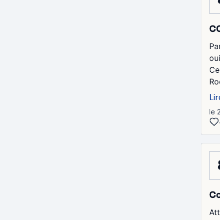
CO
Pa
ou
Ce
Ro
Lir
le 
Co
At