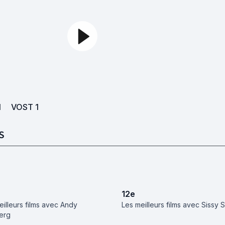
1
VOST
1
S
12
e
eilleurs films avec Andy
Les meilleurs films avec Sissy
erg