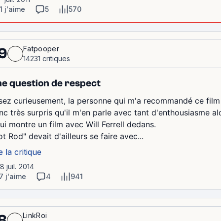
1 j'aime
5
570
Fatpooper
9
14231 critiques
e question de respect
sez curieusement, la personne qui m'a recommandé ce film n
nc très surpris qu'il m'en parle avec tant d'enthousiasme al
lui montre un film avec Will Ferrell dedans.
t Rod" devait d'ailleurs se faire avec...
e la critique
18 juil. 2014
7 j'aime
4
941
LinkRoi
8