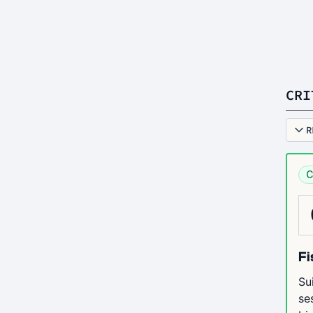
CRI
R
C
Fi
Su
se