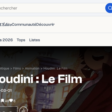
L'Édito
Communauté
Découvrir
ms 2026
Tops
Listes
itique
>
Films
>
Animation
>
Houdini : Le Film
oudini : Le Film
-03-01
8
48
8