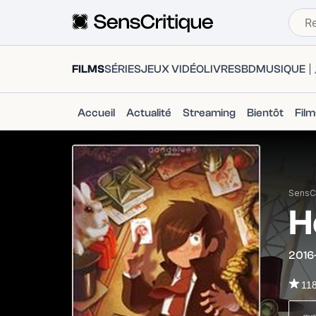
FILMS
SÉRIES
JEUX VIDÉO
LIVRES
BD
MUSIQUE
Accueil
Actualité
Streaming
Bientôt
Fil
SensCr
H
2016
11