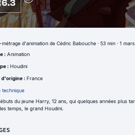
6.3
-métrage d'animation
de
Cédric Babouche
· 53 min
· 1 mars
e :
Animation
pe :
Houdini
 d'origine :
France
e technique
ébuts du jeune Harry, 12 ans, qui quelques années plus tar
les temps, le grand Houdini.
GES