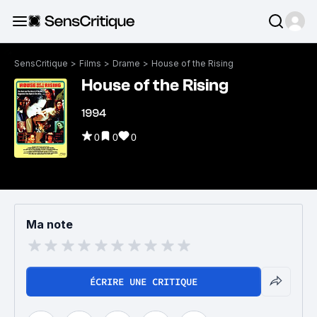
SensCritique
>
Films
>
Drame
>
House of the Rising
House of the Rising
1994
0
0
0
Ma note
ÉCRIRE UNE CRITIQUE