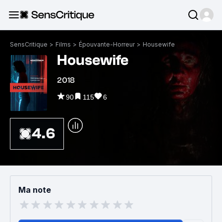
SensCritique
>
Films
>
Épouvante-Horreur
>
Housewife
Housewife
2018
90
115
6
4.6
Ma note