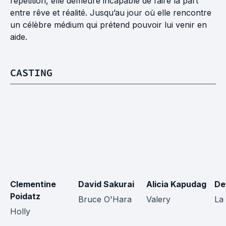
répétition, elle demeure incapable de faire la part
entre rêve et réalité. Jusqu’au jour où elle rencontre
un célèbre médium qui prétend pouvoir lui venir en
aide.
CASTING
Clementine 
David Sakurai
Alicia Kapudag
De
Poidatz
Bruce O'Hara
Valery
La
Holly