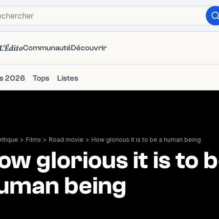
L'Édito
Communauté
Découvrir
ms 2026
Tops
Listes
itique
>
Films
>
Road movie
>
How glorious it is to be a human being
ow glorious it is to b
uman being