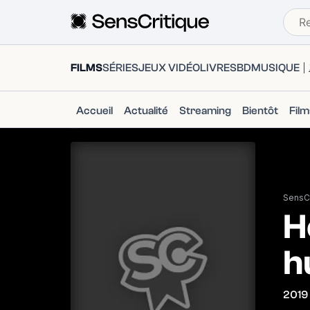
FILMS
SÉRIES
JEUX VIDÉO
LIVRES
BD
MUSIQUE
Accueil
Actualité
Streaming
Bientôt
Fil
SensCr
H
h
2019