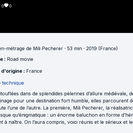
0
0
n-métrage
de
Mili Pecherer
· 53 min
· 2019 (France)
e :
Road movie
 d'origine :
France
e technique
touflées dans de splendides pèlerines d’allure médiévale, 
inage pour une destination fort humble, elles parcourent d
ute l’une de l’autre. La première, Mili Pecherer, la réalisat
esque qu’énigmatique : un énorme baluchon en forme d’hém
t à naître. On l’aura compris, voici réunis et le sérieux et le