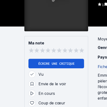
1
Moye
Ma note
Genr
Pays
ÉCRIRE UNE CRITIQUE
Fich
Vu
Emmi
pèler
Envie de le voir
l’éco
grot
En cours
enfan
Coup de cœur