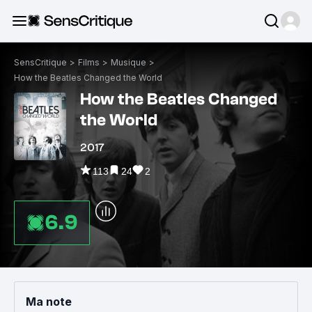
SensCritique
>
Films
>
Musique
>
How the Beatles Changed the World
How the Beatles Changed
the World
2017
113
24
2
6.9
Ma note