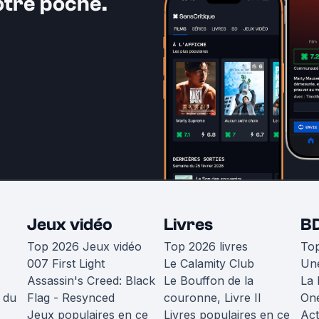
otre poche.
Jeux vidéo
Livres
B
Top 2026 Jeux vidéo
Top 2026 livres
To
007 First Light
Le Calamity Club
Une
Assassin's Creed: Black
Le Bouffon de la
La 
 du
Flag - Resynced
couronne, Livre II
One
Jeux populaires en ce
Livres populaires en ce
Act