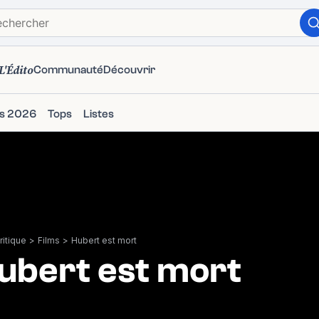
L'Édito
Communauté
Découvrir
ms 2026
Tops
Listes
itique
>
Films
>
Hubert est mort
ubert est mort