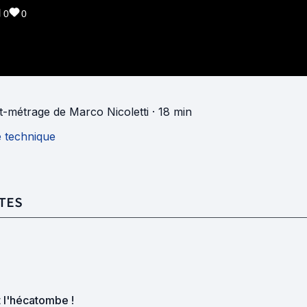
0
0
t-métrage
de
Marco Nicoletti
· 18 min
e technique
TES
 l'hécatombe !