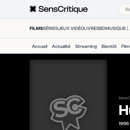
FILMS
SÉRIES
JEUX VIDÉO
LIVRES
BD
MUSIQUE
Accueil
Actualité
Streaming
Bientôt
Fil
SensCr
H
1996