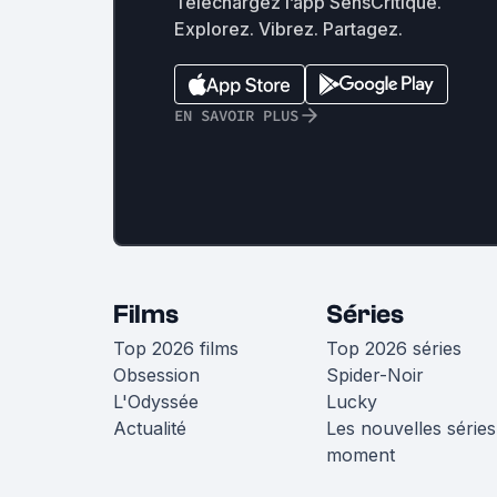
Téléchargez l’app SensCritique.
Explorez. Vibrez. Partagez.
EN SAVOIR PLUS
Films
Séries
Top 2026 films
Top 2026 séries
Obsession
Spider-Noir
L'Odyssée
Lucky
Actualité
Les nouvelles séries
moment