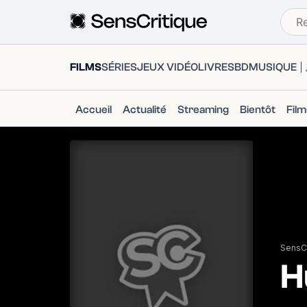
FILMS
SÉRIES
JEUX VIDÉO
LIVRES
BD
MUSIQUE
Accueil
Actualité
Streaming
Bientôt
Fil
SensCr
H