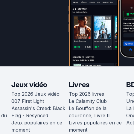
Jeux vidéo
Livres
B
Top 2026 Jeux vidéo
Top 2026 livres
To
007 First Light
Le Calamity Club
Une
Assassin's Creed: Black
Le Bouffon de la
La 
 du
Flag - Resynced
couronne, Livre II
One
Jeux populaires en ce
Livres populaires en ce
Act
moment
moment