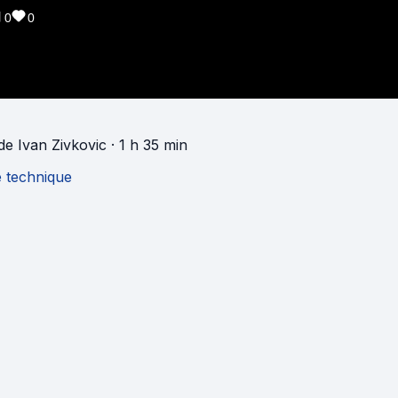
0
0
de
Ivan Zivkovic
· 1 h 35 min
e technique