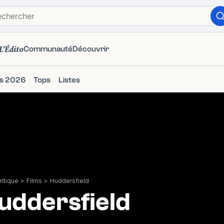
L'Édito
Communauté
Découvrir
ms 2026
Tops
Listes
itique
>
Films
>
Huddersfield
uddersfield