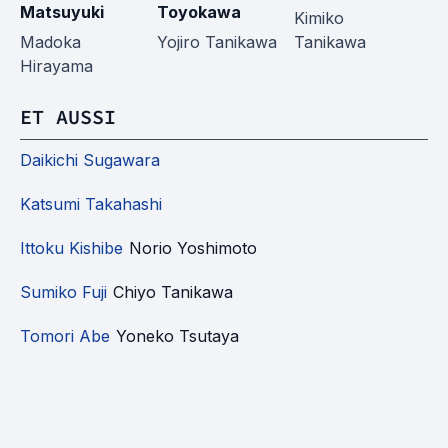
Matsuyuki
Toyokawa
Y
Kimiko
Madoka
Yojiro Tanikawa
Tanikawa
S
Hirayama
ET AUSSI
Daikichi Sugawara
Katsumi Takahashi
Ittoku Kishibe
Norio Yoshimoto
Sumiko Fuji
Chiyo Tanikawa
Tomori Abe
Yoneko Tsutaya