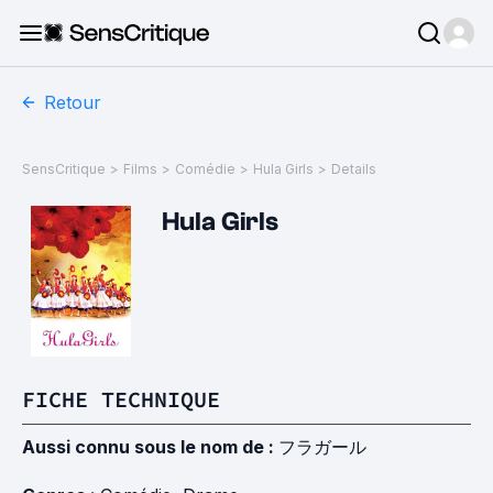
Retour
SensCritique
>
Films
>
Comédie
>
Hula Girls
>
Details
Hula Girls
FICHE TECHNIQUE
Aussi connu sous le nom de :
フラガール