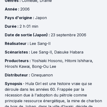
Genres :
Comédie
,
Drame
Année :
2006
Pays d'origine :
Japon
Durée :
2 h 01 min
Date de sortie (Japon) :
23 septembre 2006
Réalisateur :
Lee Sang-Il
Scénaristes :
Lee Sang-Il
,
Daisuke Habara
Producteurs :
Yoshiaki Hosono
,
Hitomi Ishihara
,
Hiroshi Kawai
,
Bong-Ou Lee
Distributeur :
Cinequanon
Synopsis ·
Hula Girl est une histoire vraie qui se
déroule dans les années 60. Frappée par la
récession due à l'adoption du pétrole comme
principale ressource énergétique, la mine de charbon
de bois de Joban, dans la ville d'Iwaki, décide de